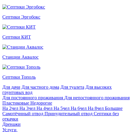
Септики Эргобокс
Септики КИТ
Станции Аквалос
Септики Тополь
Для дачи
Для частного дома
Для туалета
Для высоких
грунтовых вод
Для постоянного проживания
Для непостоянного проживания
Пластиковые
Недорогие
На 2чел
На 3чел
На 4чел
На 5чел
На 6чел
На 8чел
Большие
Самотёчнный отвод
Принудительный отвод
Септики без
откачки
Дренажи
Услуги