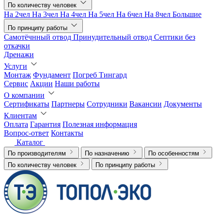
По количеству человек
На 2чел
На 3чел
На 4чел
На 5чел
На 6чел
На 8чел
Большие
По принципу работы
Самотёчнный отвод
Принудительный отвод
Септики без
откачки
Дренажи
Услуги
Монтаж
Фундамент
Погреб Тингард
Сервис
Акции
Наши работы
О компании
Сертификаты
Партнеры
Сотрудники
Вакансии
Документы
Клиентам
Оплата
Гарантия
Полезная информация
Вопрос-ответ
Контакты
Каталог
По производителям
По назначению
По особенностям
По количеству человек
По принципу работы