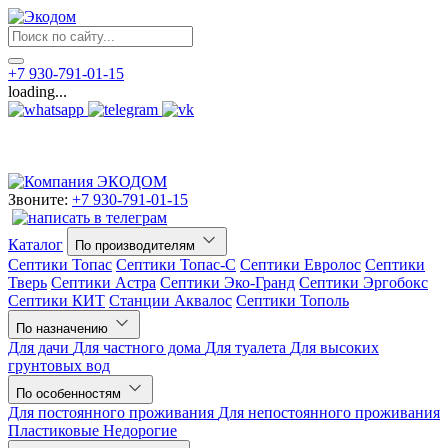
+7 930-791-01-15
loading...
Звоните:
+7 930-791-01-15
Каталог
По производителям
Септики Топас
Септики Топас-С
Септики Евролос
Септики
Тверь
Септики Астра
Септики Эко-Гранд
Септики Эргобокс
Септики КИТ
Станции Аквалос
Септики Тополь
По назначению
Для дачи
Для частного дома
Для туалета
Для высоких
грунтовых вод
По особенностям
Для постоянного проживания
Для непостоянного проживания
Пластиковые
Недорогие