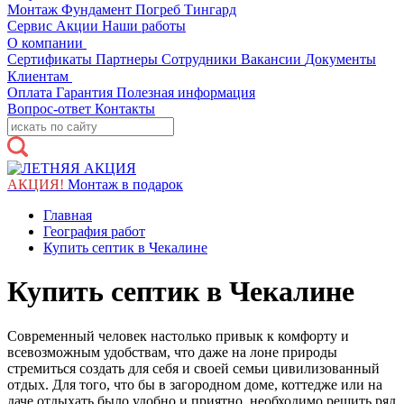
Монтаж
Фундамент
Погреб Тингард
Сервис
Акции
Наши работы
О компании
Сертификаты
Партнеры
Сотрудники
Вакансии
Документы
Клиентам
Оплата
Гарантия
Полезная информация
Вопрос-ответ
Контакты
АКЦИЯ!
Монтаж в подарок
Главная
География работ
Купить септик в Чекалине
Купить септик в Чекалине
Современный человек настолько привык к комфорту и
всевозможным удобствам, что даже на лоне природы
стремиться создать для себя и своей семьи цивилизованный
отдых. Для того, что бы в загородном доме, коттедже или на
даче отдыхать было удобно и приятно, необходимо решить ряд