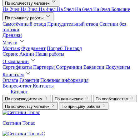
По количеству человек
На 2чел
На 3чел
На 4чел
На 5чел
На 6чел
На 8чел
Большие
По принципу работы
Самотёчнный отвод
Принудительный отвод
Септики без
откачки
Дренажи
Услуги
Монтаж
Фундамент
Погреб Тингард
Сервис
Акции
Наши работы
О компании
Сертификаты
Партнеры
Сотрудники
Вакансии
Документы
Клиентам
Оплата
Гарантия
Полезная информация
Вопрос-ответ
Контакты
Каталог
По производителям
По назначению
По особенностям
По количеству человек
По принципу работы
Септики Топас