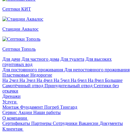
Септики КИТ
Станции Аквалос
Септики Тополь
Для дачи
Для частного дома
Для туалета
Для высоких
грунтовых вод
Для постоянного проживания
Для непостоянного проживания
Пластиковые
Недорогие
На 2чел
На 3чел
На 4чел
На 5чел
На 6чел
На 8чел
Большие
Самотёчнный отвод
Принудительный отвод
Септики без
откачки
Дренажи
Услуги
Монтаж
Фундамент
Погреб Тингард
Сервис
Акции
Наши работы
О компании
Сертификаты
Партнеры
Сотрудники
Вакансии
Документы
Клиентам