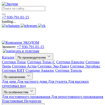
+7 930-791-01-15
loading...
Звоните:
+7 930-791-01-15
Каталог
По производителям
Септики Топас
Септики Топас-С
Септики Евролос
Септики
Тверь
Септики Астра
Септики Эко-Гранд
Септики Эргобокс
Септики КИТ
Станции Аквалос
Септики Тополь
По назначению
Для дачи
Для частного дома
Для туалета
Для высоких
грунтовых вод
По особенностям
Для постоянного проживания
Для непостоянного проживания
Пластиковые
Недорогие