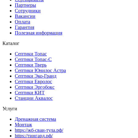
Партнеры
Сотрудники
Вакансии
Оплата
Гарантия
Полезная информация
Каталог
Септики Топас
Септики Топас-С
Септики Тверь
Септики Юнилос Астра
Септики Эко-Гранд
Септики Евролос
Септики Эргобокс
Септики КИТ
Станции Аквалос
Услуги
Дренажная система
Монтаж
https://жб-сваи-тула.рф/
https://тингард.рф/