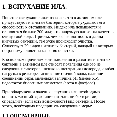
1. ВСПУХАНИЕ ИЛА.
Понятие «вспухание ила» означает, что в активном иле
присутствуют нитчатые бактерии, которые ухудшают его
способность к отстаиванию. Индекс ила повышается и
становится больше 200 мл/г, что напрямую влияет на качество
очищаемой воды. Причем, чем выше плотность и длина
нитчатых бактерий, тем хуже происходит очистка.
Существует 29 видов нитчатых бактерий, каждый из которых
по-разному влияет на качество очистки.
К основным причинам возникновения и развития нитчатых
бактерий в активном иле относят появления одного из
следующих факторов: низкая концентрация кислорода, слабая
нагрузка в реакторе, загнивание сточной воды, наличие
соединений серы, маленькая величина pH (менее 6,5),
недостаток биогенных элементов (азота и фосфора).
При обнаружении явления вспухания ила необходимо
оценить масштаб зарастания нитчатыми бактериями,
определить (если есть возможность) вид бактерий. После
этого, необходимо предпринять следующие меры:
1.1 ОПЕРАТИВНЫЕ.