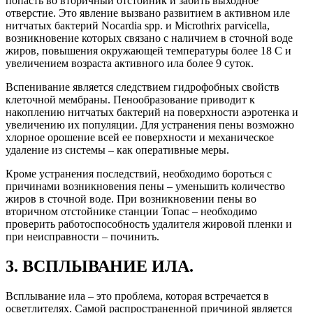
попасть во вторичный отстойник и забить выходное
отверстие. Это явление вызвано развитием в активном иле
нитчатых бактерий Nocardia spp. и Microthrix parvicella,
возникновение которых связано с наличием в сточной воде
жиров, повышения окружающей температуры более 18 С и
увеличением возраста активного ила более 9 суток.
Вспенивание является следствием гидрофобных свойств
клеточной мембраны. Пенообразование приводит к
накоплению нитчатых бактерий на поверхности аэротенка и
увеличению их популяции. Для устранения пены возможно
хлорное орошение всей ее поверхности и механическое
удаление из системы – как оперативные меры.
Кроме устранения последствий, необходимо бороться с
причинами возникновения пены – уменьшить количество
жиров в сточной воде. При возникновении пены во
вторичном отстойнике станции Топас – необходимо
проверить работоспособность удалителя жировой пленки и
при неисправности – починить.
3. ВСПЛЫВАНИЕ ИЛА.
Всплывание ила – это проблема, которая встречается в
осветлителях. Самой распространенной причиной является